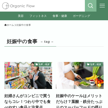
美容
フィットネス
食事・健康
ガーデニング
ホーム
妊娠中の食事
妊娠中の食事
– tag –
食事・健康
食事・健康
妊婦さんがコンビニで買う
妊娠中のケールはメリット
ならコレ！つわり中でも食
だらけ？葉酸・鉄分たっぷ
べやすい食品と注意点
りのスーパーフードの摂り