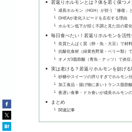
若返りホルモンとは？体を若く保つメ
成長ホルモン（HGH）が担う「修復」
DHEAが老化スピードを左右する理由
ホルモン低下が招く不調と見た目の変
毎日食べたい！若返りホルモンを活性
良質たんぱく質（卵・魚・大豆）で材
抗酸化食材（緑黄色野菜・ベリー類）
オメガ3脂肪酸（青魚・ナッツ）で炎症
実は老ける？若返りホルモンを妨げる
砂糖やスイーツの摂りすぎでホルモン
加工食品・揚げ物に多いトランス脂肪
夜遅い食事・ドカ食いが成長ホルモン
まとめ
関連記事