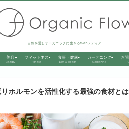
自然を愛しオーガニックに生きるWebメディア
美容
フィットネス
食事・健康
ガーデニング
お問
Beauty
Fitness
Diet & Health
Gardening
C
返りホルモンを活性化する最強の食材とは