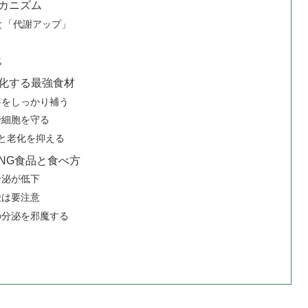
カニズム
と「代謝アップ」
化
化する最強食材
料をしっかり補う
で細胞を守る
と老化を抑える
NG食品と食べ方
分泌が低下
酸は要注意
の分泌を邪魔する