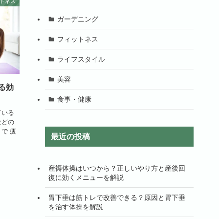
トネス
ガーデニング
フィットネス
ライフスタイル
美容
る効
食事・健康
ている
などの
で 痩
最近の投稿
産褥体操はいつから？正しいやり方と産後回
復に効くメニューを解説
胃下垂は筋トレで改善できる？原因と胃下垂
を治す体操を解説